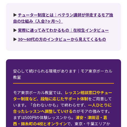
▶
チューター制度とは｜ベテラン講師が伴走するモア独
自の仕組み（入会7ヶ月〜）
▶
実際に通ってみてわかるもの｜在校生インタビュー
▶
30〜60代の方のインタビューから見えてくるもの
安心して続けられる環境があります｜モア東京ボーカル
教室
モア東京ボーカル教室では、
レッスン相談窓口やチュー
ター制度など、段階に応じたサポート体制
をご用意して
います。「合わないかも」で終わらせず、
一人ひとりに
合ったレッスンへ調整していける
のがモアの強みです。
まずは500円の体験レッスンから。
浦安・津田沼・葛
西・錦糸町の4校とオンライン
で、東京・千葉エリアか