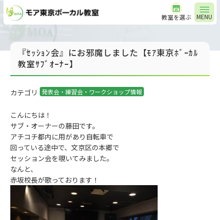
MENU
教室を選ぶ
『ｾｯｼｮﾝ会』にお邪魔しました【ﾓｱ東京ﾎﾞｰｶﾙ
教室ｻﾌﾞｵｰﾅｰ】
カテゴリ
発表会・練習会・ワークショップ情報
こんにちは！
サブ・オーナーの藤田です。
アチコチ都内に用があり自転車で
回っている途中で、文京区の本郷で
セッション会を覗いてみました。
なんと、
赤坂校長が歌っております！