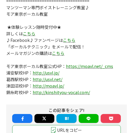
===================================
マンツーマン専門ボイストレーニング教室♪
モア東京ボーカル教室
★体験レッスン随時受付中★
詳しくは
こちら
♪Facebook♪ファンページは
こちら
「ボーカルテクニック」をメールで配信！
メールマガジンの購読は
こちら
モア東京ボーカル教室公式HP：
https://moavl.net/_cms
浦安駅校HP：
http://usvl.jp/
葛西駅校HP：
http://usvl.net/
津田沼校HP：
http://moavl.jp/
錦糸町校HP：
http://kinshityou-vocal.com/
この記事をシェア!
URLをコピー