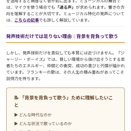
を活用すると無理なく音が前に出ます。ミュージカルの舞台で
は、マイクを使う場合でも
「通る声」
が求められます。響きの方
向を理解することが大切です。ミュージカル特化の発声について
は、
こちらの記事
でも詳しく解説しています。
発声技術だけでは足りない理由｜背景を背負って歌う
しかし、発声技術だけを真似しても本質には近づけません。『ジ
ャージー・ボーイズ』では、貧しい環境から抜け出そうとする若
者たちのエネルギー、仲間との衝突、成功の喜びと代償が描かれ
ています。フランキーの歌は、その人生の積み重ねがあってこそ
説得力を持ちます。
📝 「背景を背負って歌う」ために理解したいこ
と
▶ どんな時代なのか
▶ どんな状況で歌っているのか