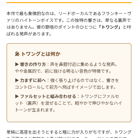
本作で最も象徴的なのは、リードボーカルであるフランキー・ヴ
ァリのハイトーンボイスです。この独特の響きは、単なる裏声で
はありません。彼の歌唱のポイントのひとつに
「トワング」
と呼
ばれる発声があります。
🎤 トワングとは何か
▶
響きの作り方
：声を鼻腔付近に集めるような発声。
やや金属的で、前に抜ける明るい音色が特徴です。
▶
力まずに前へ
：強く張り上げるのではなく、響きを
コントロールして前方へ飛ばすイメージで出します。
▶
ファルセットと組み合わせる
：トワングにファルセ
ット（裏声）を混ぜることで、軽やかで伸びやかなハイ
トーンが生まれます。
単純に高音を出そうとすると喉に力が入りがちですが、トワング