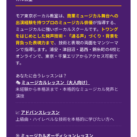
モア東京ボーカル教室は、
商業ミュージカル舞台への
出演経験を持つプロのミュージカル俳優
が指導する、
ミュージカルに強いボーカルスクールです。
トワング
をはじめとした発声技術・「通る声」づくり・背景を
背負った表現力まで
、技術と表現の両面をマンツーマ
ンで指導します。浦安・津田沼・葛西・錦糸町の4校と
オンラインで、東京・千葉エリアからアクセス可能で
す。
あなたに合うレッスンは？
🎭
ミュージカルレッスン（大人向け）
未経験から本格派まで・本格的なミュージカル発声と
演技
📈
アドバンスレッスン
上級曲・ハイレベルな技術を本格的に学びたい方へ
🎯
ミュージカルオーディションレッスン