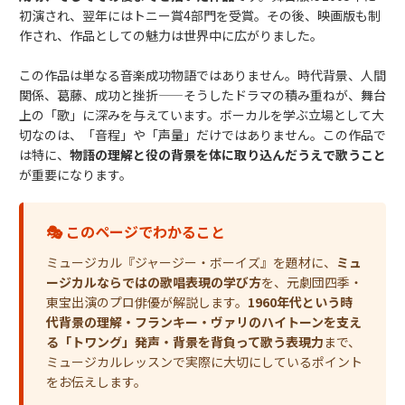
初演され、翌年にはトニー賞4部門を受賞。その後、映画版も制
作され、作品としての魅力は世界中に広がりました。
この作品は単なる音楽成功物語ではありません。時代背景、人間
関係、葛藤、成功と挫折——そうしたドラマの積み重ねが、舞台
上の「歌」に深みを与えています。ボーカルを学ぶ立場として大
切なのは、「音程」や「声量」だけではありません。この作品で
は特に、
物語の理解と役の背景を体に取り込んだうえで歌うこと
が重要になります。
🎭 このページでわかること
ミュージカル『ジャージー・ボーイズ』を題材に、
ミュ
ージカルならではの歌唱表現の学び方
を、元劇団四季・
東宝出演のプロ俳優が解説します。
1960年代という時
代背景の理解・フランキー・ヴァリのハイトーンを支え
る「トワング」発声・背景を背負って歌う表現力
まで、
ミュージカルレッスンで実際に大切にしているポイント
をお伝えします。