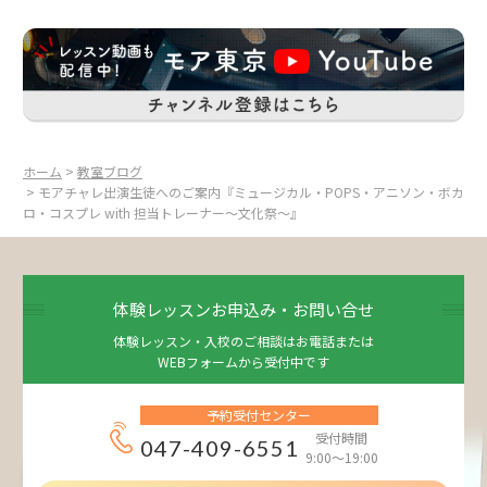
ホーム
>
教室ブログ
> モアチャレ出演生徒へのご案内『ミュージカル・POPS・アニソン・ボカ
ロ・コスプレ with 担当トレーナー～文化祭～』
体験レッスンお申込み・お問い合せ
体験レッスン・入校のご相談はお電話または
WEBフォームから受付中です
予約受付センター
受付時間
047-409-6551
9:00～19:00