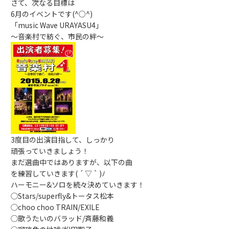
さて、次なる目標は
6月のイベントです(^○^)
「music Wave URAYASU4」
～音楽村で紡ぐ、市民の絆～
3度目の出演目指して、しっかり
頑張っていきましょう！
まだ選曲中ではありますが、以下の曲
を練習していきます( ´ ▽ ` )ﾉ
ハーモニー&ソロを続々決めていきます！
◯Stars/superfly&トータス松本
◯choo choo TRAIN/EXILE
◯歌うたいのバラッド/斉藤和義