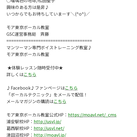
◯瑠璃色の地球/松田聖子
興味のある方は是非♪
いつからでもお待ちしていまーす＼(^o^)／
モア東京ボーカル教室
GSC運営事務局 斉藤
===================================
マンツーマン専門ボイストレーニング教室♪
モア東京ボーカル教室
★体験レッスン随時受付中★
詳しくは
こちら
♪Facebook♪ファンページは
こちら
「ボーカルテクニック」をメールで配信！
メールマガジンの購読は
こちら
モア東京ボーカル教室公式HP：
https://moavl.net/_cms
浦安駅校HP：
http://usvl.jp/
葛西駅校HP：
http://usvl.net/
津田沼校HP：
http://moavl.jp/