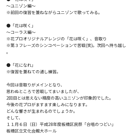
～ユニゾン編～
※前回の復習を兼ねながらユニゾンで歌ってみる。
●「花は咲く」
～コーラス編～
※花プロオリジナルアレンジの「花は咲く」、音取り
※第３フレーズのシンコペーションで苦戦(笑)。次回へ持ち越し
。
●「花になれ」
※復習を兼ねての通し練習。
今回は音取りがメインとなり、
思わぬところで苦戦してまいました
が、
2回目とは思えない精度の高いユニゾンが印象的でした。
今後
の花プロがますます楽しみになります。
どんな響きが生まれるので
しょうか。
そして、
１１月６日（日）平成28年度板橋区民祭「合唱のつどい
」
板橋区立文化会館大ホール