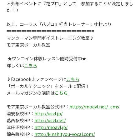
＊外部イベントに『花プロ』として 参加することが決定しまし
た！！
以上、コーラス『花プロ』担当トレーナー：中村より
===================================
マンツーマン専門ボイストレーニング教室♪
モア東京ボーカル教室
★ワンコイン体験レッスン随時受付中★
詳しくは
こちら
♪Facebook♪ファンページは
こちら
「ボーカルテクニック」をメールで配信！
メールマガジンの購読は
こちら
モア東京ボーカル教室公式HP：
https://moavl.net/_cms
浦安駅校HP：
http://usvl.jp/
葛西駅校HP：
http://usvl.net/
津田沼校HP：
http://moavl.jp/
錦糸町校HP：
http://kinshityou-vocal.com/