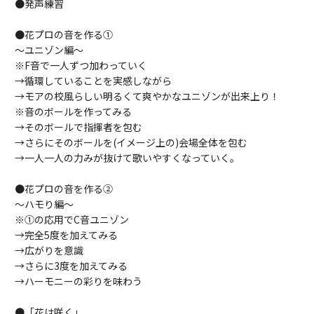
●発声練習
●花プロの音を作る①
～ユニゾン編～
※F音で一人ずつ加わっていく
→循環していることを実感しながら
→モアの校風らしい明るくて爽やかなユニゾンが出来上り！
※音のボールを作ってみる
→そのボールで指揮者を包む
→さらにそ
のボールを(イメージ上の)会場全体を包む
→一人一人の力みが抜
けて歌いやすくなっていく。
●花プロの音を作る②
～ハモり編～
※①の応用でC音ユニゾン
→完全5度を加えてみる
→広がりを意識
→さらに3度を加えてみる
→ハーモニーの彩りを味わう
●「花は咲く」