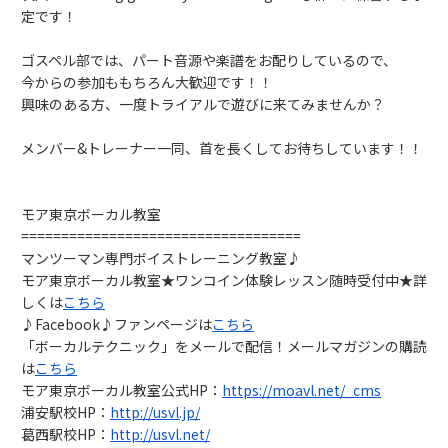
定です！
ゴスペル部では、パート音源や楽譜をお配りしているので、
今からの参加ももちろん大歓迎です！！
興味のある方、一度トライアルで遊びに来てみませんか？
メンバー&トレーナー一同、首を長くしてお待ちしています！！
モア東京ボーカル教室
===================================
マンツーマン専門ボイストレーニング教室♪
モア東京ボーカル教室★ワンコイン体験レッスン随時受付中★詳
しくは
こちら
♪Facebook♪ファンページは
こちら
「ボーカルテクニック」をメールで配信！メールマガジンの購読
は
こちら
モア東京ボーカル教室公式HP：
https://moavl.net/_cms
浦安駅校HP：
http://usvl.jp/
葛西駅校HP：
http://usvl.net/