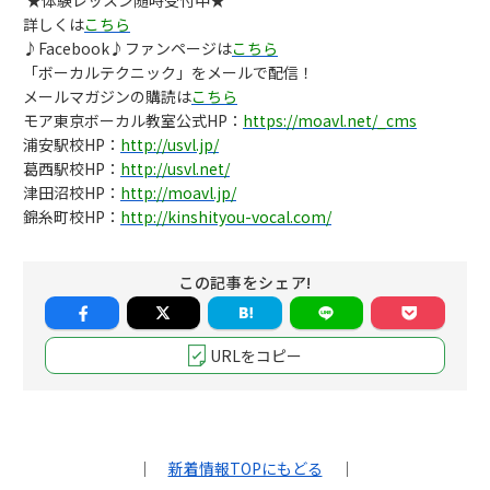
★体験レッスン随時受付中★
詳しくは
こちら
♪Facebook♪ファンページは
こちら
「ボーカルテクニック」をメールで配信！
メールマガジンの購読は
こちら
モア東京ボーカル教室公式HP：
https://moavl.net/_cms
浦安駅校HP：
http://usvl.jp/
葛西駅校HP：
http://usvl.net/
津田沼校HP：
http://moavl.jp/
錦糸町校HP：
http://kinshityou-vocal.com/
この記事をシェア!
URLをコピー
｜
新着情報TOPにもどる
｜