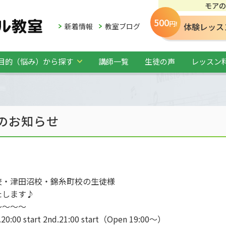
モアの
500
円!
体験レッス
新着情報
教室ブログ
目的（悩み）から探す
講師一覧
生徒の声
レッスン
報のお知らせ
校・津田沼校・錦糸町校の生徒様
たします♪
～～～～
 start 2nd.21:00 start（Open 19:00～）