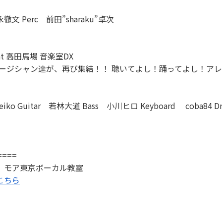
永徹文 Perc 前田”sharaku”卓次
t 高田馬場 音楽室DX
凄腕ミュージシャン達が、再び集結！！ 聴いてよし！踊ってよし！
！
eiko Guitar 若林大道 Bass 小川ヒロ Keyboard coba84 
====
 モア東京ボーカル教室
こちら