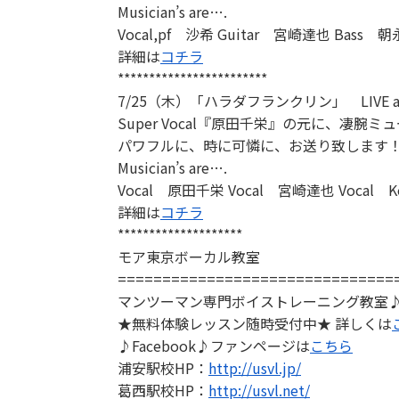
Musician’s are….
Vocal,pf 沙希 Guitar 宮崎達也 Bass 朝
詳細は
コチラ
************************
7/25（木）「ハラダフランクリン」 LIVE a
Super Vocal『原田千栄』の元に、
パワフルに、時に可憐に、お送り致します
Musician’s are….
Vocal 原田千栄 Vocal 宮崎達也 Vocal K
詳細は
コチラ
********************
モア東京ボーカル教室
===============================
マンツーマン専門ボイストレーニング教室♪
★無料体験レッスン随時受付中★ 詳しくは
♪Facebook♪ファンページは
こちら
浦安駅校HP：
http://usvl.jp/
葛西駅校HP：
http://usvl.net/