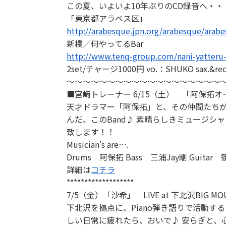
この夏、いよいよ10年ぶりのCD録音へ・・
「東京都アラベス区」
http://arabesque.jpn.org/arabesque/arab
新橋／何やってるBar
http://www.tenq-group.com/nani-yatteru-
2set/チャージ1000円 vo.：SHUKO sax.
～～～～～～～～～～～～～～～～～～～
■宮﨑トレーナー 6/15（土） 「阿保拓オールス
天才ドラマー「阿保拓」と、その仲間たちが織り
んだ、このBand♪ 素晴らしきミュージシ
致します！！
Musician’s are….
Drums 阿保拓 Bass 三浦Jay剛 Guitar 
詳細は
コチラ
*******************
7/5（金）「沙希」 LIVE at 下北沢BIG MO
下北沢を拠点に、Piano弾き語りで活動す
しい日常に疲れたら、おいで♪ 安らぎと、