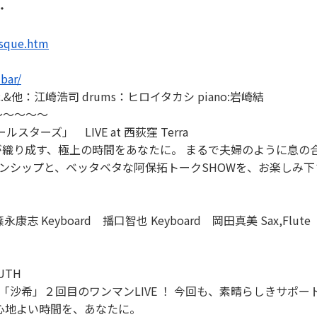
・
esque.htm
bar/
&rec.&他：江崎浩司 drums：ヒロイタカシ piano:岩崎結
～～～～～
ターズ」 LIVE at 西荻窪 Terra
成す、極上の時間をあなたに。 まるで夫婦のように息の合ったVo
ャンシップと、ベッタベタな阿保拓トークSHOWを、お楽しみ下さ
篠永康志 Keyboard 播口智也 Keyboard 岡田真美 Sax,Flute
UTH
る「沙希」２回目のワンマンLIVE ！ 今回も、素晴らしきサポ
心地よい時間を、あなたに。