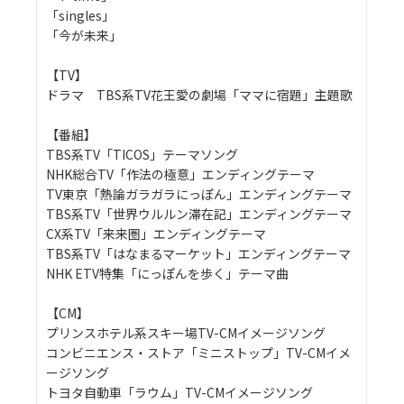
「singles」
「今が未来」
【TV】
ドラマ TBS系TV花王愛の劇場「ママに宿題」主題歌
【番組】
TBS系TV「TICOS」テーマソング
NHK総合TV「作法の極意」エンディングテーマ
TV東京「熱論ガラガラにっぽん」エンディングテーマ
TBS系TV「世界ウルルン滞在記」エンディングテーマ
CX系TV「来来圏」エンディングテーマ
TBS系TV「はなまるマーケット」エンディングテーマ
NHK ETV特集「にっぽんを歩く」テーマ曲
【CM】
プリンスホテル系スキー場TV-CMイメージソング
コンビニエンス・ストア「ミニストップ」TV-CMイメ
ージソング
トヨタ自動車「ラウム」TV-CMイメージソング