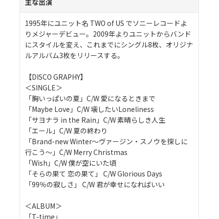
主な出演
1995年にユニット名 TWO of US でソニーレコードよ
りメジャーデビュー。2009年よりユニットからバンド
にスタイルを変え、これまでにシングル8枚、オリジナ
ルアルバム3枚をリリースする。
【DISCO GRAPHY】
＜SINGLE＞
「胸いっぱいの夏」C/W 愛になるときまで
「Maybe Love」C/W 壊したいLoneliness
「サヨナラ in the Rain」C/W 素晴らしき人生
「エール」C/W 夏の終わり
「Brand-new Winter〜ヴァージン・スノウを探しに
行こう〜」C/W Merry Christmas
「Wish」C/W 僕が空にいた頃
「そらの果て 恋の果て」 C/W Glorious Days
「99％の寂しさ」 C/W 君が幸せになればいい
＜ALBUM＞
「T-time」