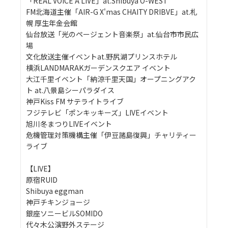
「REAL VOICE A LIVE」at.Shibuya O-WEST
FM北海道主催「AIR-G X'mas CHAITY DRIBVE」at.札
幌 厚生年金会館
仙台放送「光のページェント音楽祭」at.仙台市市民広
場
文化放送主催イベントat.野尻湖プリンスホテル
横浜LANDMARAKガーデンスクエア イベント
大江千里イベント「納涼千里天国」オープニングアク
ト at.八景島シーパラダイス
神戸Kiss FM サテライトライブ
フジテレビ「ポンキッキーズ」LIVEイベント
旭川冬まつりLIVEイベント
危機管理対策機構主催「伊豆諸島復興」チャリティー
ライブ
【LIVE】
原宿RUID
Shibuya eggman
神戸チキンジョージ
銀座ソニービルSOMIDO
代々木公演野外ステージ