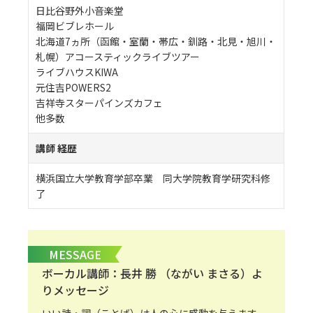
日比谷野外小音楽堂
福岡ビブレホール
北海道7ヵ所（函館・室蘭・帯広・釧路・北見・旭川・
札幌）アコースティックライブツアー
ライブハウスKIWA
元住吉POWERS2
吉祥寺スターパインズカフェ
他多数
講師 経歴
横浜国立大学教育学部卒業 同大学院教育学研究科修
了
MESSAGE
ボーカル講師：長井 勝 （ながい まさる）よ
りメッセージ