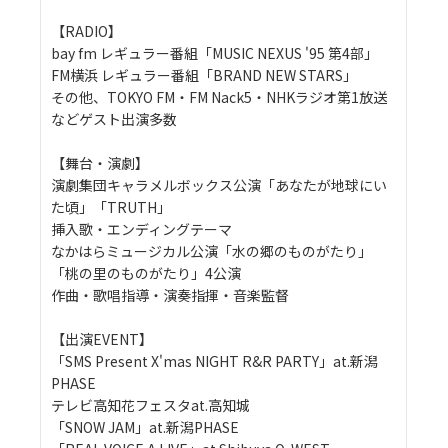
【RADIO】
bay fm レギュラー番組「MUSIC NEXUS '95 第4部」
FM横浜 レギュラー番組「BRAND NEW STARS」
その他、TOKYO FM・FM Nack5・NHKラジオ第1放送
などゲスト出演多数
【舞台・演劇】
演劇集団キャラメルボックス公演「あなたが地球にい
た頃」「TRUTH」
挿入歌・エンディングテーマ
なかはらミュージカル公演「水の郷のものがたり」
「桃の里のものがたり」4公演
作曲・歌唱指導・演奏指揮・音楽監督
【出演EVENT】
「SMS Present X'mas NIGHT R&R PARTY」at.新潟
PHASE
テレビ高知花フェスタat.高知城
「SNOW JAM」at.新潟PHASE