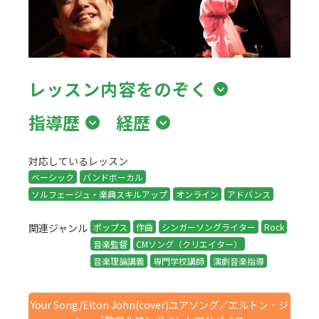
レッスン内容をのぞく
指導歴
経歴
対応しているレッスン
ベーシック
バンドボーカル
ソルフェージュ・楽典スキルアップ
オンライン
アドバンス
関連ジャンル
ポップス
作曲
シンガーソングライター
Rock
音楽監督
CMソング（クリエイター）
音楽理論講義
専門学校講師
演劇音楽指導
Your Song/Elton John(cover)ユアソング／エルトン・ジ