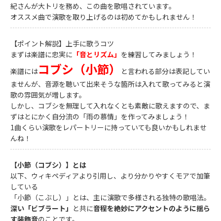
紀さんが大トリを務め、この曲を歌唱されています。
オススメ曲で演歌を取り上げるのは初めてかもしれません！
【ポイント解説】上手に歌うコツ
まずは楽譜に忠実に
「音とリズム」
を練習してみましょう！
コブシ（小節）
楽譜には
と言われる部分は表記してい
ませんが、音源を聴いて出来そうな箇所は入れて歌ってみると演
歌の雰囲気が増します。
しかし、コブシを無理して入れなくとも素敵に歌えますので、ま
ずはとにかく自分流の「雨の慕情」を作ってみましょう！
1曲くらい演歌をレパートリーに持っていても良いかもしれませ
んね！
【小節（コブシ）】とは
以下、ウィキペディアより引用し、より分かりやすくモアで加筆
している
「小節（こぶし）」とは、主に演歌で多様される独特の歌唱法。
深い「ビブラート」
と共に
音程を絶妙にアクセントのように揺ら
す装飾音
のことです。