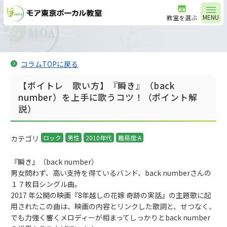
MENU
教室を選ぶ
コラムTOPに戻る
【ボイトレ 歌い方】『瞬き』（back
number）を上手に歌うコツ！（ポイント解
説）
カテゴリ
ロック
男性
2010年代
難易度:A
『瞬き』（back number）
男女問わず、高い支持を得ているバンド、back numberさんの
１７枚目シングル曲。
2017 年公開の映画『8年越しの花嫁 奇跡の実話』の主題歌に起
用されたこの曲は、映画の内容とリンクした歌詞と、せつなく、
でも力強く響くメロディーが相まってしっかりとback number