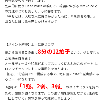
の世界を作り上げています。
効果的に使う Head Voice の鳴りと、綺麗に伸びる Mix Voice と
の対比がとても美しく、心に響きます。
『幸せとは、大切な人に降りかかった雨に、傘を差せる事。』
あなたは誰に傘を差しかけますか？
【ポイント解説】上手に歌うコツ
8
分の12拍子
歌から始まるこの曲は
という、少し変わっ
た表紙を持ちます。
オールディーズや60年代ポップスによく使われたこのビートは、
ロマンチックでレトロな雰囲気を持ちます。
1拍を、8分音符3つで構成する事で、地に足のついた誠実感のあ
るビートになります。
「1強、2弱、3弱」
3連符は
のダイナミクスを持つ
ため、頭拍が強くなります。この強い拍を意識しながら3連符を
「回していく」感覚を持って練習しましょう！