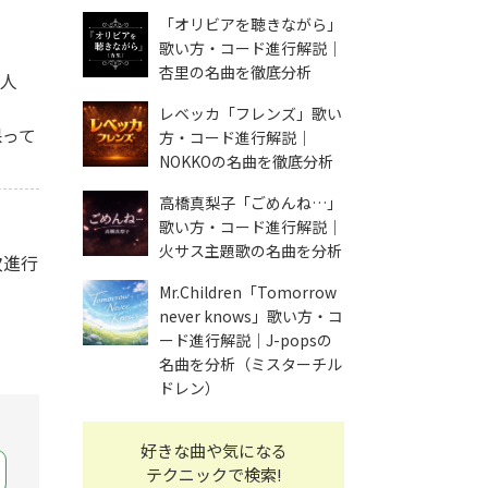
「オリビアを聴きながら」
歌い方・コード進行解説｜
杏里の名曲を徹底分析
2人
レベッカ「フレンズ」歌い
保って
方・コード進行解説｜
NOKKOの名曲を徹底分析
高橋真梨子「ごめんね…」
歌い方・コード進行解説｜
火サス主題歌の名曲を分析
次進行
Mr.Children「Tomorrow
never knows」歌い方・コ
ード進行解説｜J-popsの
名曲を分析（ミスターチル
ドレン）
好きな曲や気になる
テクニックで検索!