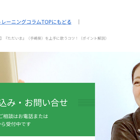
トレーニングコラムTOPにもどる
｜
方】『ただいま』（手嶋葵）を上手に歌うコツ！（ポイント解説）
込み・お問い合せ
ご相談はお電話または
から受付中です