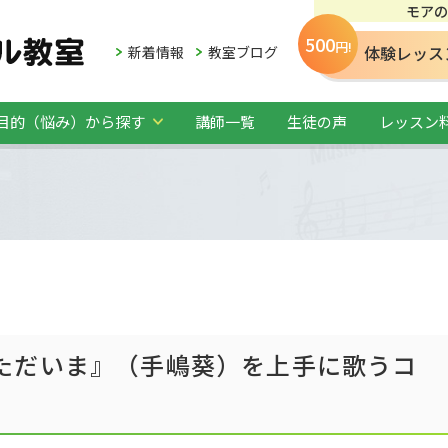
モアの
500
円!
体験レッス
新着情報
教室ブログ
目的（悩み）から探す
講師一覧
生徒の声
レッスン
ただいま』（手嶋葵）を上手に歌うコ