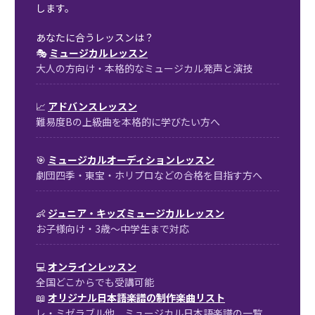
します。
あなたに合うレッスンは？
🎭
ミュージカルレッスン
大人の方向け・本格的なミュージカル発声と演技
📈
アドバンスレッスン
難易度Bの上級曲を本格的に学びたい方へ
🎯
ミュージカルオーディションレッスン
劇団四季・東宝・ホリプロなどの合格を目指す方へ
👶
ジュニア・キッズミュージカルレッスン
お子様向け・3歳〜中学生まで対応
💻
オンラインレッスン
全国どこからでも受講可能
📖
オリジナル日本語楽譜の制作楽曲リスト
レ・ミゼラブル他、ミュージカル日本語楽譜の一覧