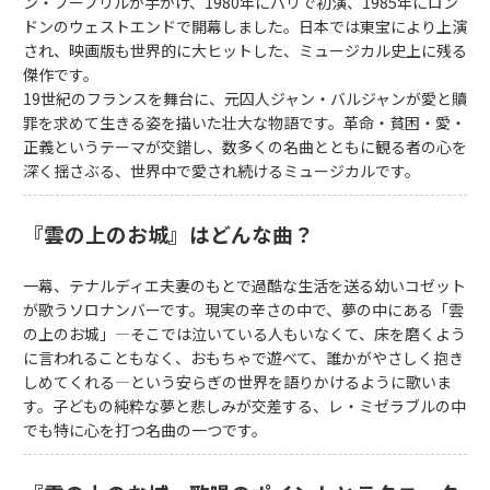
ン・ブーブリルが手がけ、1980年にパリで初演、1985年にロン
ドンのウェストエンドで開幕しました。日本では東宝により上演
され、映画版も世界的に大ヒットした、ミュージカル史上に残る
傑作です。
19世紀のフランスを舞台に、元囚人ジャン・バルジャンが愛と贖
罪を求めて生きる姿を描いた壮大な物語です。革命・貧困・愛・
正義というテーマが交錯し、数多くの名曲とともに観る者の心を
深く揺さぶる、世界中で愛され続けるミュージカルです。
『雲の上のお城』はどんな曲？
一幕、テナルディエ夫妻のもとで過酷な生活を送る幼いコゼット
が歌うソロナンバーです。現実の辛さの中で、夢の中にある「雲
の上のお城」—そこでは泣いている人もいなくて、床を磨くよう
に言われることもなく、おもちゃで遊べて、誰かがやさしく抱き
しめてくれる—という安らぎの世界を語りかけるように歌いま
す。子どもの純粋な夢と悲しみが交差する、レ・ミゼラブルの中
でも特に心を打つ名曲の一つです。