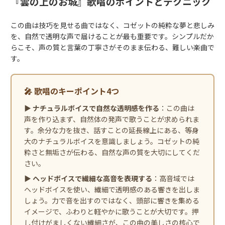
『雲の上のお城』歌唱のポイントとテクニック
この曲は技巧を見せる曲ではなく、コゼットの純粋な夢と悲しみ
を、自然で透明な声で届けることが最も重要です。シンプルだか
らこそ、声の質と言葉の丁寧さがそのまま伝わる、難しい楽曲で
す。
🎤 歌唱のキーポイント4つ
▶
ナチュラルボイスで自然な透明感を作る
：この曲は
声を作り込まず、自然体の発声で歌うことが求められま
す。余分な力を抜き、話すことの延長線上にある、等身
大のナチュラルボイスを意識しましょう。コゼットの純
粋さと無垢さが伝わる、自然な声の質を大切にしてくだ
さい。
▶
ヘッドボイスで繊細な高音を表現する
：高音域では
ヘッドボイスを使い、繊細で透明感のある響きを出しま
しょう。力で音を出すのではなく、頭部に響きを集める
イメージで、ふわりと軽やかに歌うことが大切です。押
し付けがましくない繊細さが、この曲の美しさの核心で