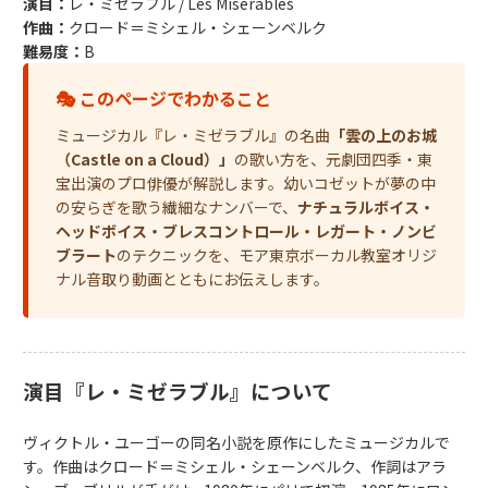
演目：
レ・ミゼラブル / Les Misérables
作曲：
クロード＝ミシェル・シェーンベルク
難易度：
B
🎭 このページでわかること
ミュージカル『レ・ミゼラブル』の名曲
「雲の上のお城
（Castle on a Cloud）」
の歌い方を、元劇団四季・東
宝出演のプロ俳優が解説します。幼いコゼットが夢の中
の安らぎを歌う繊細なナンバーで、
ナチュラルボイス・
ヘッドボイス・ブレスコントロール・レガート・ノンビ
ブラート
のテクニックを、モア東京ボーカル教室オリジ
ナル音取り動画とともにお伝えします。
演目『レ・ミゼラブル』について
ヴィクトル・ユーゴーの同名小説を原作にしたミュージカルで
す。作曲はクロード＝ミシェル・シェーンベルク、作詞はアラ