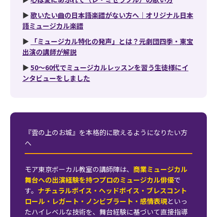
▶
歌いたい曲の日本語楽譜がない方へ｜オリジナル日本
語ミュージカル楽譜
▶
「ミュージカル特化の発声」とは？元劇団四季・東宝
出演の講師が解説
▶
50〜60代でミュージカルレッスンを習う生徒様にイ
ンタビューをしました
『雲の上のお城』を本格的に歌えるようになりたい方
へ
モア東京ボーカル教室の講師陣は、
商業ミュージカル
舞台への出演経験を持つプロのミュージカル俳優
で
す。
ナチュラルボイス・ヘッドボイス・ブレスコント
ロール・レガート・ノンビブラート・感情表現
といっ
たハイレベルな技術を、舞台経験に基づいて直接指導