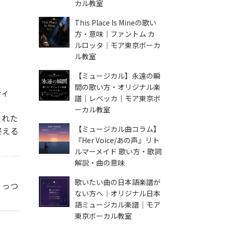
カル教室
This Place Is Mineの歌い
方・意味｜ファントム カ
ルロッタ｜モア東京ボーカ
ル教室
【ミュージカル】永遠の瞬
間の歌い方・オリジナル楽
ティ
譜｜レベッカ｜モア東京ボ
ーカル教室
まれた
【ミュージカル曲コラム】
終える
『Her Voice/あの声』リト
ルマーメイド 歌い方・歌詞
解説・曲の意味
歌いたい曲の日本語楽譜が
くっつ
ない方へ｜オリジナル日本
語ミュージカル楽譜｜モア
東京ボーカル教室