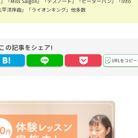
「Miss Saigon」「デスノート」「ピーターパン」「Into
」「太平洋序曲」「ライオンキング」他多数
この記事をシェア!
URLをコピー