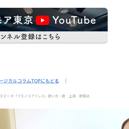
ージカルコラムTOPにもどる
｜
】エビータ「ブエノスアイレス」歌い方・歌 上達 歌唱法