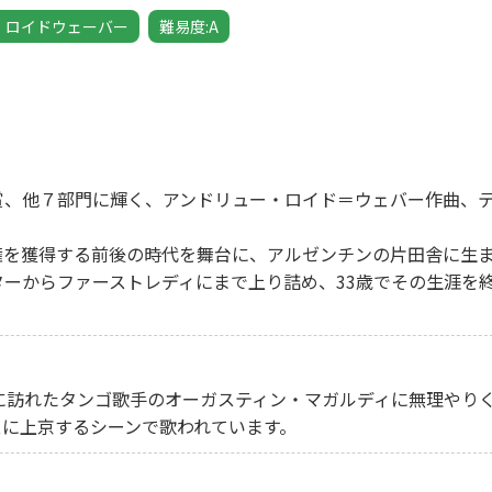
・ロイドウェーバー
難易度:A
賞、他７部門に輝く、アンドリュー・ロイド＝ウェバー作曲、
。
権を獲得する前後の時代を舞台に、アルゼンチンの片田舎に生
ーからファーストレディにまで上り詰め、33歳でその生涯を
に訪れたタンゴ歌手のオーガスティン・マガルディに無理やり
スに上京するシーンで歌われています。