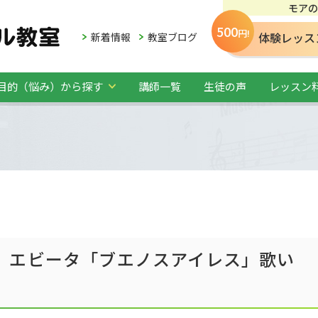
モアの
500
円!
体験レッス
新着情報
教室ブログ
目的（悩み）から探す
講師一覧
生徒の声
レッスン
】エビータ「ブエノスアイレス」歌い