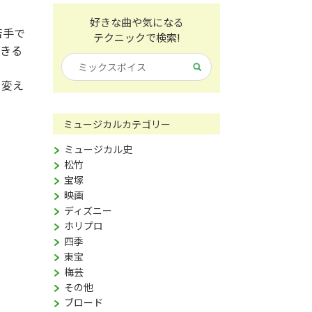
好きな曲や気になる
苦手で
テクニックで検索!
できる
を変え
ミュージカルカテゴリー
ミュージカル史
松竹
宝塚
映画
ディズニー
ホリプロ
四季
東宝
梅芸
その他
ブロード