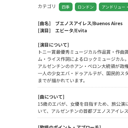
カテゴリ
四季
ロンドン
アンドリュー
[曲名] ブエノスアイレス/Buenos Aires
[演目] エビータ/Evita
[演目について]
トニー賞最優秀ミュージカル作品賞・作曲
ム・ライス作詞によるロックミュージカル
アルゼンチンのホアン・ペロン大統領が政
一人の少女エバ・ドゥアルテが、国民的スタ
までが描かれています。
[曲について]
15歳のエバが、女優を目指すため、旅公演
いて、アルゼンチンの首都ブエノスアイレ
[歌唱のポイント・アプローチ]