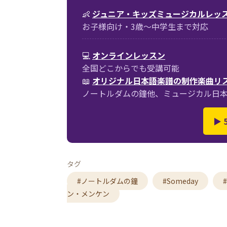
👶
ジュニア・キッズミュージカルレッ
お子様向け・3歳〜中学生まで対応
💻
オンラインレッスン
全国どこからでも受講可能
📖
オリジナル日本語楽譜の制作楽曲リ
ノートルダムの鐘他、ミュージカル日
▶
タグ
#ノートルダムの鐘
#Someday
ン・メンケン