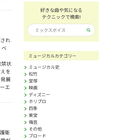
好きな曲や気になる
テクニックで検索!
作され
・ベ
ミュージカルカテゴリー
軟禁状
ミュージカル史
教えを
松竹
と発展
宝塚
ピーエ
映画
ディズニー
ホリプロ
四季
東宝
梅芸
その他
護衛
ブロード