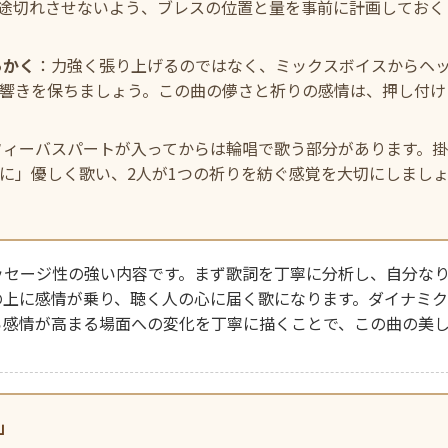
途切れさせないよう、ブレスの位置と量を事前に計画しておく
らかく
：力強く張り上げるのではなく、ミックスボイスからヘ
響きを保ちましょう。この曲の儚さと祈りの感情は、押し付け
フィーバスパートが入ってからは輪唱で歌う部分があります。掛
に」優しく歌い、2人が1つの祈りを紡ぐ感覚を大切にしまし
ッセージ性の強い内容です。まず歌詞を丁寧に分析し、自分な
の上に感情が乗り、聴く人の心に届く歌になります。ダイナミ
ら感情が高まる場面への変化を丁寧に描くことで、この曲の美
y」