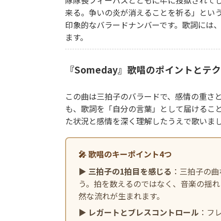
隊隊長フィーバスとともに牢に投獄されて
来る。争いの炎が消えることを祈る」という
印象的なバラードナンバーです。歌詞には
ます。
『Someday』歌唱のポイントとテ
この曲は三拍子のバラードで、感情の重さ
も、歌詞を「自分の言葉」として届けるこ
た状況と感情を深く理解したうえで歌いま
🎤 歌唱のキーポイント4つ
▶
三拍子の1拍目を感じる
：三拍子の曲
う。拍を数えるのではなく、音楽の揺れ
然な流れが生まれます。
▶
レガートとブレスコントロール
：フ