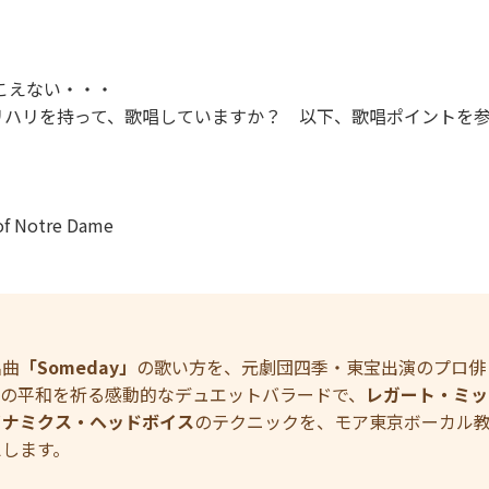
聞こえない・・・
リハリを持って、歌唱していますか？ 以下、歌唱ポイントを
 Notre Dame
名曲
「Someday」
の歌い方を、元劇団四季・東宝出演のプロ俳
界の平和を祈る感動的なデュエットバラードで、
レガート・ミッ
イナミクス・ヘッドボイス
のテクニックを、モア東京ボーカル
えします。