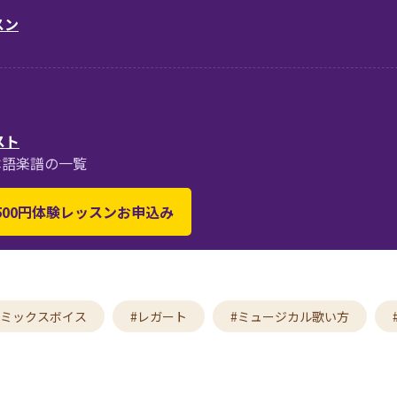
スン
スト
本語楽譜の一覧
 500円体験レッスンお申込み
#ミックスボイス
#レガート
#ミュージカル歌い方