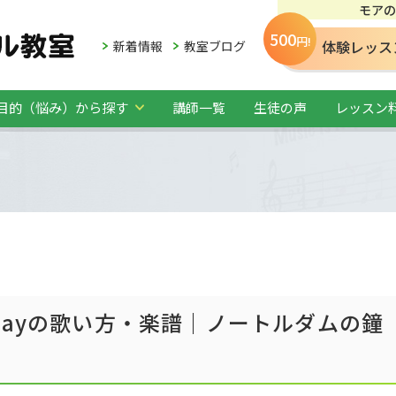
モアの
500
円!
体験レッス
新着情報
教室ブログ
目的（悩み）から探す
講師一覧
生徒の声
レッスン
dayの歌い方・楽譜｜ノートルダムの鐘