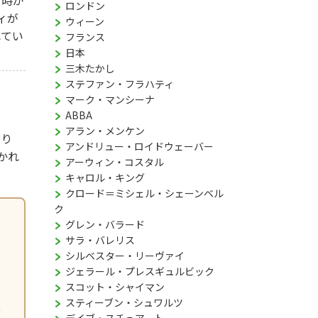
る時が
ロンドン
ィが
ウィーン
れてい
フランス
日本
三木たかし
ステファン・フラハティ
マーク・マンシーナ
ABBA
アラン・メンケン
より
アンドリュー・ロイドウェーバー
かれ
アーウィン・コスタル
キャロル・キング
クロード＝ミシェル・シェーンベル
ク
グレン・バラード
サラ・バレリス
シルベスター・リーヴァイ
ジェラール・プレスギュルビック
スコット・シャイマン
スティーブン・シュワルツ
意