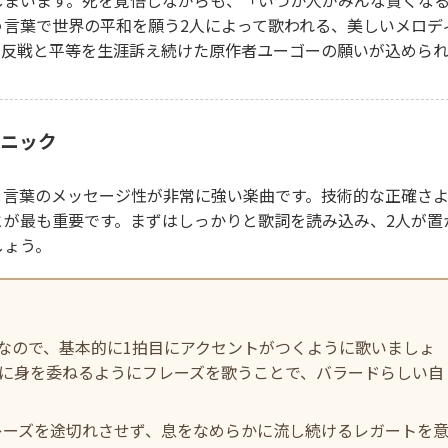
しまいます。死を覚悟しながらも、「いつか人がみんな賢くな
言葉で世界の平和を願う2人によって歌われる、美しいメロデ
、反戦と平等を生涯訴え続けた原作者ユーゴーの願いが込めら
クニック
と言葉のメッセージ性が非常に強い楽曲です。技術的な正確さ
とが最も重要です。まずはしっかりと歌詞を読み込み、2人が置
しょう。
なので、基本的に1拍目にアクセントがつくように歌いましょ
に身を委ねるようにフレーズを歌うことで、バラードらしい自
レーズを途切れさせず、息をなめらかに流し続けるレガートを