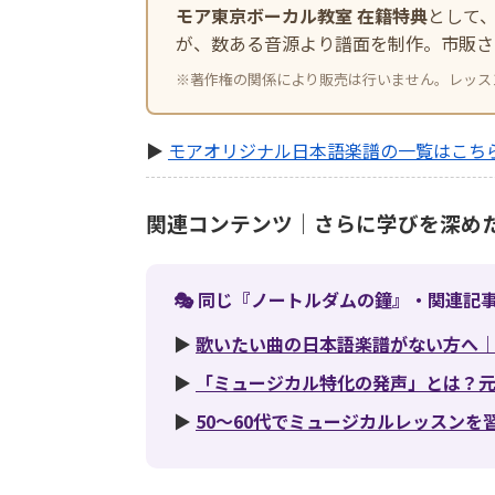
モア東京ボーカル教室 在籍特典
として
が、数ある音源より譜面を制作。市販さ
※著作権の関係により販売は行いません。レッス
▶
モアオリジナル日本語楽譜の一覧はこち
関連コンテンツ｜さらに学びを深め
🎭 同じ『ノートルダムの鐘』・関連記
▶
歌いたい曲の日本語楽譜がない方へ
▶
「ミュージカル特化の発声」とは？
▶
50〜60代でミュージカルレッスン