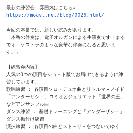
https://moavl.net/blog/9026.html/
今回の本番では、新しい試みがあります。

「本番の伴奏は、電子オルガンによる生演奏です！まる
でオ－ケストラのような豪華な伴奏になると思いま
す。」

【練習会内容】

人気の3つの演目をショ－ト版でお届けできるように練
習しています。

歌唱練習 : 各演目ソロ・デュオ曲とリトルマ－メイド
「アンダーザシ－」ロミオとジュリエット「世界の王」
などアンサンブル曲

ダンス練習 : 基礎トレーニングと「アンダーザシ－」 
ダンス振付け練習

演技練習 : 各演目の曲とスト－リ－をつないでゆく
