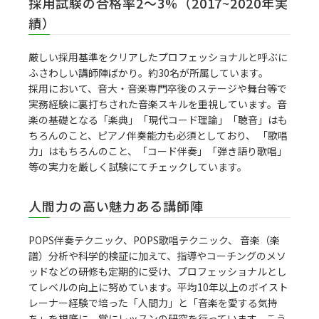
採用試験の合格率2～3%（2017~2020年実
績）
厳しい採用基準をクリアしたプロフェッショナルと呼ぶに
ふさわしい講師陣ばかり。約30名が所属しています。
採用において、音大・音楽専門卒後のステージや舞台等で
実務経験に裏打ちされた音楽スキルを重視しています。音
楽の基礎となる「楽典」「現代コード理論」「聴音」はも
ちろんのこと、ピアノ伴奏能力も必須としており、 「歌唱
力」はもちろんのこと、「コード伴奏」「弾き語り歌唱」
等の実力を厳しく試験にてチェックしています。
人間力の高い魅力ある講師陣
POPS伴奏テクニック、POPS歌唱テクニック、 音楽（楽
譜）分析や科学的検証に加えて、指導やコーチングのメソ
ッドなどの研修も定期的に受け、プロフェッショナルとし
てレベルの向上に努めています。平均10年以上のボイスト
レーナー経験で培った「人間力」と「音楽を愛する気持
ち」を根底に、常にレッスンの研究を行っています。こう