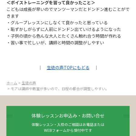
＜ボイストレーニングを習って良かったこと＞
こどもは成長が早いのでマンツーマンだとドンドン進むことがで
きます
・グループレッスンにしなくて良かったと思っている
・恥ずかしがらずに人前にドンドン出ていけるようになった
・子供の頃から色んな大人とたくさん触れ合う時間が作れる
・習い事で忙しいが、講師と時間の調整がしやすい
｜
生徒の声TOPにもどる
｜
ホーム
>
生徒の声
> モアは講師や教室が多いので、日程の都合が調整しやすい。
体験レッスンお申込み・お問い合せ
体験レッスン・入校のご相談はお電話または
WEBフォームから受付中です