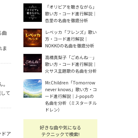
「オリビアを聴きながら」
歌い方・コード進行解説｜
杏里の名曲を徹底分析
る曲
レベッカ「フレンズ」歌い
方・コード進行解説｜
NOKKOの名曲を徹底分析
れま
高橋真梨子「ごめんね…」
歌い方・コード進行解説｜
火サス主題歌の名曲を分析
Mr.Children「Tomorrow
ん。
never knows」歌い方・コ
識して
ード進行解説｜J-popsの
名曲を分析（ミスターチル
ドレン）
好きな曲や気になる
ンドア
テクニックで検索!