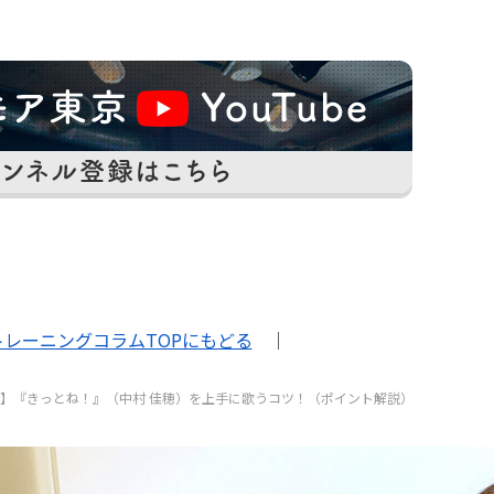
トレーニングコラムTOPにもどる
｜
方】『きっとね！』（中村 佳穂）を上手に歌うコツ！（ポイント解説）