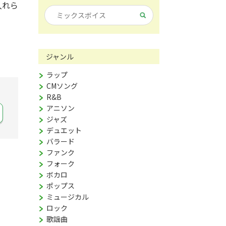
入れら
ジャンル
ラップ
CMソング
R&B
アニソン
ジャズ
デュエット
バラード
ファンク
フォーク
ボカロ
ポップス
ミュージカル
ロック
歌謡曲