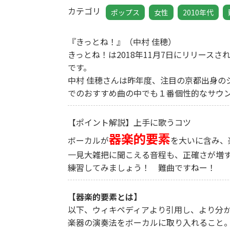
カテゴリ
ポップス
女性
2010年代
『きっとね！』（中村 佳穂）
きっとね！は2018年11月7日にリリースさ
です。
中村 佳穂さんは昨年度、注目の京都出身の
でのおすすめ曲の中でも１番個性的なサウ
【ポイント解説】上手に歌うコツ
器楽的要素
ボーカルが
を大いに含み、
一見大雑把に聞こえる音程も、正確さが増
練習してみましょう！ 難曲ですねー！
【器楽的要素とは】
以下、ウィキペディアより引用し、より分
楽器の演奏法をボーカルに取り入れること