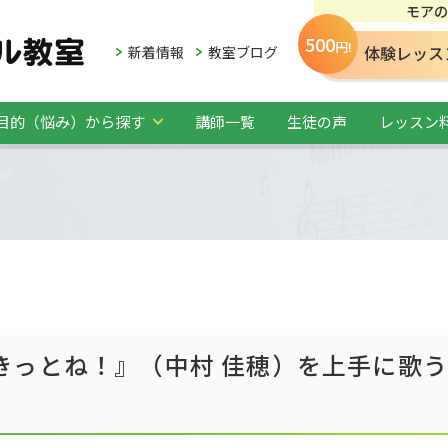
モアの
500
円!
体験レッス
新着情報
教室ブログ
目的（悩み）から探す
講師一覧
生徒の声
レッスン
きっとね！』（中村 佳穂）を上手に歌