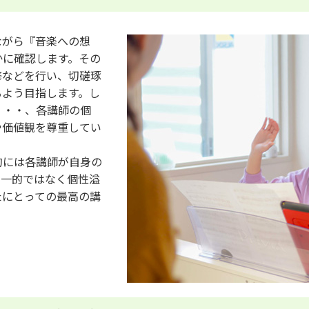
ながら『音楽への想
かに確認します。その
修などを行い、切磋琢
るよう目指します。し
・・・、各講師の個
や価値観を尊重してい
的には各講師が自身の
画一的ではなく個性溢
たにとっての最高の講