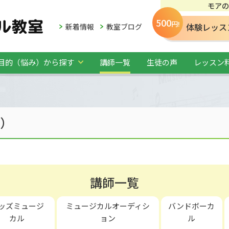
モアの
500
円!
体験レッス
新着情報
教室ブログ
目的（悩み）から探す
講師一覧
生徒の声
レッスン
ー）
講師一覧
ッズミュージ
ミュージカルオーディシ
バンドボーカ
カル
ョン
ル