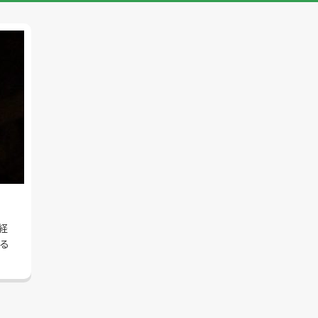
経
る
る