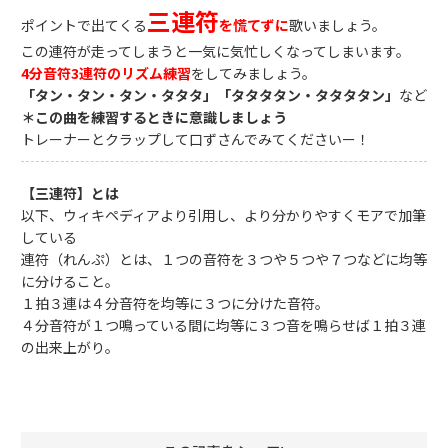
三連符
ポイントで出てくる
を慌てずに
歌いましょう。
この連符が走ってしまうと一気に気忙しくなってしまいます。
4分音符3連符のリズム練習
をしてみましょう。
「タン・タン・タン・タタタ」「タタタタン・タタタタン」
など
＊この曲を練習するときに意識しましょう
トレーナーとクラップして口ずさんでみてくださいー！
【三連符】とは
以下、ウィキペディアより引用し、より分かりやすくモアで加筆
している
連符（れんぷ）とは、１つの音符を３つや５つや７つなどに均等
に分けること。
１拍３連は４分音符を均等に３つに分けた音符。
４分音符が１つ鳴っている間に均等に３つ音を鳴らせば１拍３連
の出来上がり。