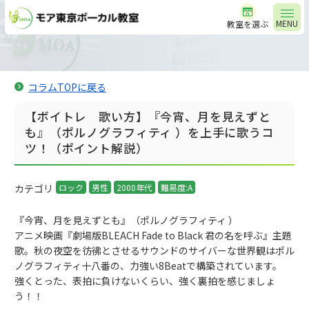
MENU
教室を選ぶ
コラムTOPに戻る
【ボイトレ 歌い方】『今宵、月を見えずと
も』（ポルノグラフィティ ）を上手に歌うコ
ツ！（ポイント解説）
カテゴリ
ロック
男性
2000年代
難易度:A
『今宵、月を見えずとも』（ポルノグラフィティ ）
アニメ映画『劇場版BLEACH Fade to Black 君の名を呼ぶ』主題
歌。秋の夜空を彷彿とさせるサウンドのサイバーな世界観はポル
ノグラフィティ十八番の、力強い8Beatで構築されています。
強くとった、表拍に負けないくらい、強く裏拍を感じましょ
う！！