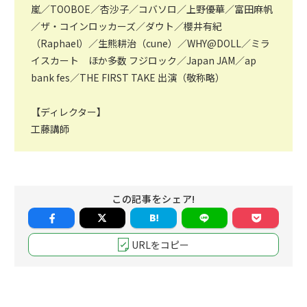
嵐／TOOBOE／杏沙子／コバソロ／上野優華／富田麻帆
／ザ・コインロッカーズ／ダウト／櫻井有紀
（Raphael）／生熊耕治（cune）／WHY@DOLL／ミラ
イスカート ほか多数 フジロック／Japan JAM／ap
bank fes／THE FIRST TAKE 出演（敬称略）
【ディレクター】
工藤講師
この記事をシェア!
URLをコピー