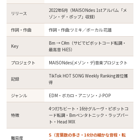
2022年6月（MAISONdes 1stアルバム「メ
リリース
ゾン・デ・ポップ」収録）
作詞・作曲
作詞・作曲:ツミキ／ボーカル:花譜
Bm → C#m（サビでピボットコード転調・
Key
最高音 HiE5）
プロジェクト
MAISONdes(メゾン・デ)音楽プロジェクト
TikTok HOT SONG Weekly Ranking首位獲
記録
得
ジャンル
EDM・ボカロ・アニソン・J-POP
4つ打ちビート・16分グルーヴ・ピボットコ
特徴
ード転調・Bmペンタトニック・ラップパー
ト・Head MIX
S（言葉数の多さ・16分の細かな音程・転
難易度