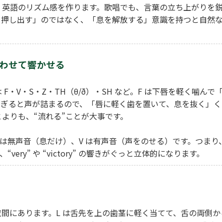
、英語のリズム感を作ります。歌唱でも、言葉の立ち上がりを
を押し出す」のではなく、「息を解放する」意識を持つと自然
すり合わせて響かせる
・V・S・Z・TH（θ/ð）・SH など。F は下唇を軽く噛んで
すぎると声が詰まるので、「唇に軽く歯を置いて、息を抜く」く
とよりも、“流れる”ことが大事です。
F は無声音（息だけ）、V は有声音（声をのせる）です。つまり
ery” や “victory” の響きがぐっと立体的になります。
鳴空間にあります。L は舌先を上の歯茎に軽く当てて、舌の両側か