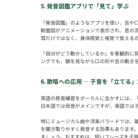
5. 発音図鑑アプリで「見て」学ぶ
「発音図鑑」のようなアプリを使い、舌や
断面図がアニメーションで表示され、息の流
耳だけではなく、身体感覚と視覚で覚える
「自分がどう動かしているか」を客観的に
ングでも、鏡を見ながら口の形や舌の動き
6. 歌唱への応用 ― 子音を「立てる
英語の発音練習をボーカルに生かすには、
日本語では母音がメインですが、英語では
特にミュージカル曲や洋楽バラードでは、
を聞き取りやすく発音する効果もあります
ましょう。おすすめは、短いフレーズを子