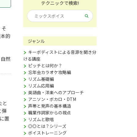
テクニックで検索!
 そ
根本的
ジャンル
キーボディストによる音源を聞き分
を自然
ける講座
ピッチとは何か？
忘年会カラオケ攻略編
リズム基礎編
リズム応用編
英語曲・洋楽へのアプローチ
アニソン・ボカロ・DTM
たと
声帯と発声の基本構造
と弾
職業作詞家からの視点
に置
リズムと歌唱
◎◎とは？シリーズ
ボイストレーニング