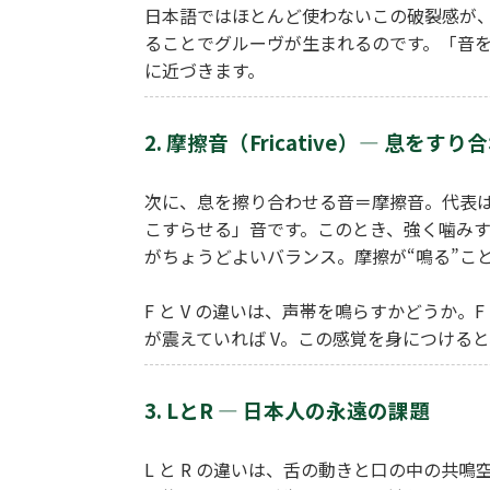
日本語ではほとんど使わないこの破裂感が
ることでグルーヴが生まれるのです。「音
に近づきます。
2. 摩擦音（Fricative）― 息を
次に、息を擦り合わせる音＝摩擦音。代表は F
こすらせる」音です。このとき、強く噛み
がちょうどよいバランス。摩擦が“鳴る”こ
F と V の違いは、声帯を鳴らすかどうか。
が震えていれば V。この感覚を身につけると、“v
3. LとR ― 日本人の永遠の課題
L と R の違いは、舌の動きと口の中の共