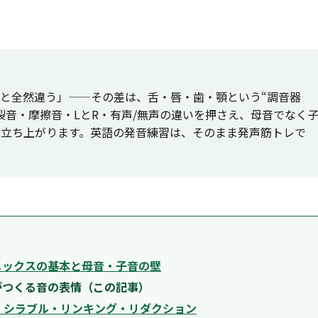
と全然違う」——その差は、舌・唇・歯・顎という“調音器
裂音・摩擦音・LとR・有声/無声の違いを押さえ、母音でなく
が立ち上がります。英語の発音練習は、そのまま発声筋トレで
ォニックスの基本と母音・子音の壁
唇がつくる音の表情（この記事）
― シラブル・リンキング・リダクション