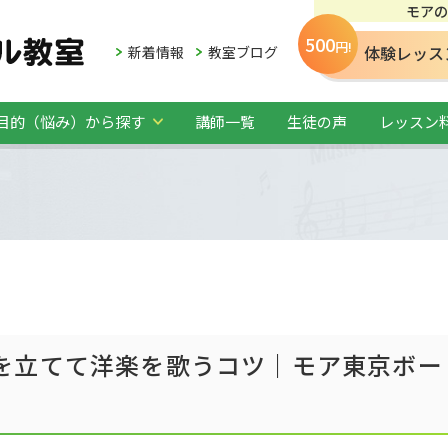
モアの
500
円!
体験レッス
新着情報
教室ブログ
目的（悩み）から探す
講師一覧
生徒の声
レッスン
を立てて洋楽を歌うコツ｜モア東京ボー