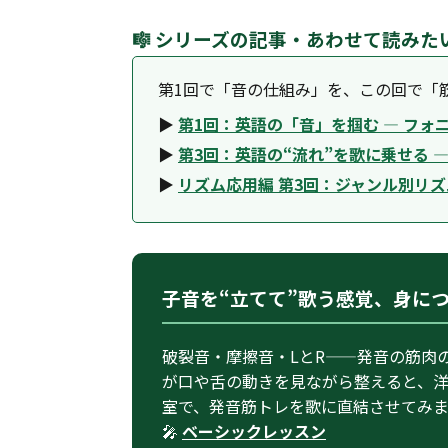
🎼 シリーズの記事・あわせて読みた
第1回で「音の仕組み」を、この回で「
▶
第1回：英語の「音」を掴む ― フ
▶
第3回：英語の“流れ”を歌に乗せる 
▶
リズム応用編 第3回：ジャンル別リ
子音を“立てて”歌う感覚、身に
破裂音・摩擦音・LとR——発音の筋肉
が口や舌の動きを見ながら整えると、
室で、発音筋トレを歌に直結させてみ
🎤
ベーシックレッスン