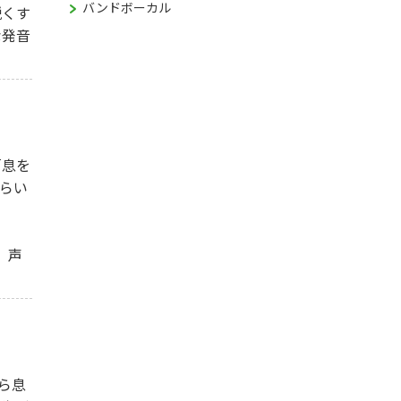
バンドボーカル
鋭くす
な発音
「息を
らい
、声
ら息