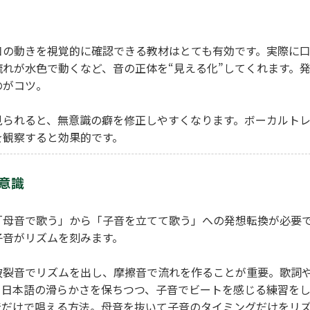
口の動きを視覚的に確認できる教材はとても有効です。実際に
れが水色で動くなど、音の正体を“見える化”してくれます。
のがコツ。
見られると、無意識の癖を修正しやすくなります。ボーカルト
を観察すると効果的です。
」意識
「母音で歌う」から「子音を立てて歌う」への発想転換が必要
子音がリズムを刻みます。
破裂音でリズムを出し、摩擦音で流れを作ることが重要。歌詞
。日本語の滑らかさを保ちつつ、子音でビートを感じる練習を
音だけで唱える方法。母音を抜いて子音のタイミングだけをリ