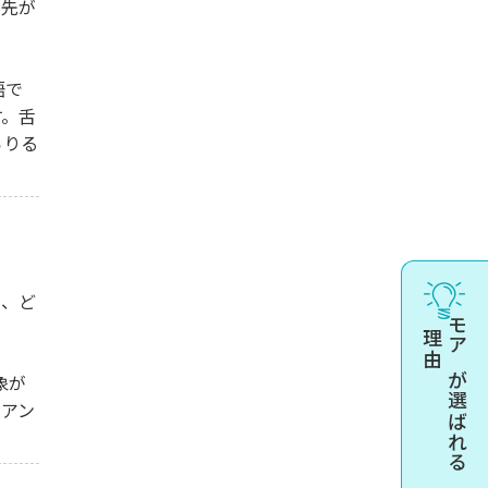
の先が
語で
す。舌
らりる
め、ど
理由
モアが選ばれる
象が
ュアン