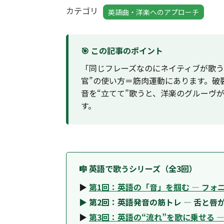
カテゴリ
英語曲・洋楽へのアプローチ
🎯 この記事のポイント
「同じフレーズなのにネイティブが歌う
官”の使い方＝筋肉運動にあります。破
音を“立てて”歌うと、洋楽のグルーヴ
す。
🎼 英語で歌うシリーズ（全3回）
▶
第1回：英語の「音」を掴む ― フ
▶ 第2回：英語発音の筋トレ ― 舌と
▶
第3回：英語の“流れ”を歌に乗せる 