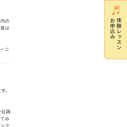
口内の
お申込み
体験レッスン
発音は
レーニ
です。
や台詞
してみ
ズムで