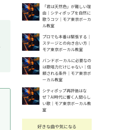
「君は天然色」が難しい理
由｜シティポップを自然に
歌うコツ｜モア東京ボーカ
ル教室
プロでも本番は緊張する｜
ステージとの向き合い方｜
子
モア東京ボーカル教室
バンドボーカルに必要なの
は歌唱力だけじゃない｜信
頼される条件｜モア東京ボ
ーカル教室
シティポップ再評価はな
ぜ？AI時代に響く人間らし
い歌｜モア東京ボーカル教
室
好きな曲や気になる