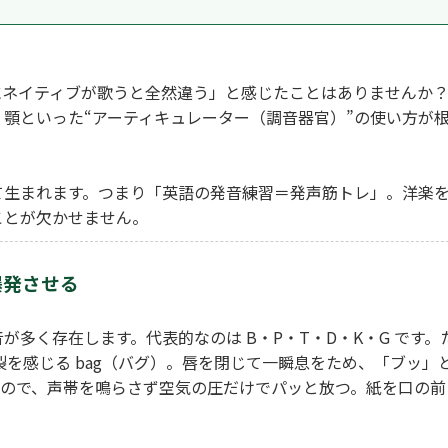
ネイティブが歌うと全然違う」と感じたことはありませんか？
顎といった“アーティキュレーター（調音器官）”の使い方が
て生まれます。つまり「英語の発音練習＝発声筋トレ」。洋楽
ことが欠かせません。
て爆発させる
多く存在します。代表的なのは B・P・T・D・K・G です。
破裂を感じる bag（バグ）。唇を閉じて一瞬息をため、「ブッ」
なので、声帯を鳴らさず空気の圧だけでパッと放つ。紙を口の前