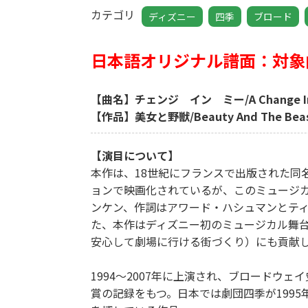
カテゴリ
ディズニー
四季
ブロード
日本語オリジナル譜面：対象
【曲名】チェンジ イン ミー/A Change In
【作品】美女と野獣/Beauty And The Bea
【演目について】
本作は、18世紀にフランスで出版された同
ョンで映画化されているが、このミュージカ
ンケン、作詞はアワード・ハシュマンとテ
た、本作はディズニー初のミュージカル舞台
安心して劇場に行ける街づくり）にも貢献
1994〜2007年に上演され、ブロードウ
賞の記録をもつ。日本では劇団四季が199