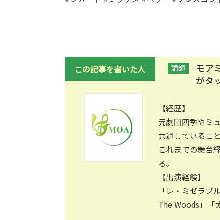
モア
この記事を書いた人
講師
がタ
【経歴】
元劇団四季やミ
共通しているこ
これまでの舞台
る。
【出演経験】
「レ・ミゼラブル」
The Woods