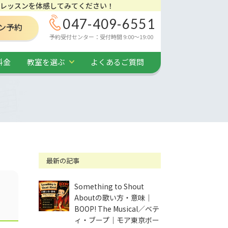
レッスンを体感してみてください！
047-409-6551
ン予約
予約受付センター：受付時間 9:00～19:00
料金
教室を選ぶ
よくあるご質問
最新の記事
・
Something to Shout
Aboutの歌い方・意味｜
BOOP! The Musical／ベテ
ィ・ブープ｜モア東京ボー