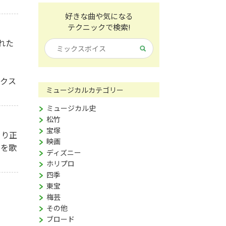
好きな曲や気になる
テクニックで検索!
れた
ラクス
ミュージカルカテゴリー
ミュージカル史
松竹
宝塚
より正
映画
ちを歌
ディズニー
ホリプロ
四季
東宝
梅芸
その他
ブロード