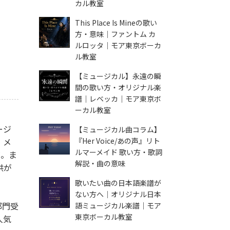
カル教室
This Place Is Mineの歌い
方・意味｜ファントム カ
ルロッタ｜モア東京ボーカ
ル教室
【ミュージカル】永遠の瞬
間の歌い方・オリジナル楽
譜｜レベッカ｜モア東京ボ
ーカル教室
ージ
【ミュージカル曲コラム】
・メ
『Her Voice/あの声』リト
ルマーメイド 歌い方・歌詞
だ。ま
解説・曲の意味
供が
歌いたい曲の日本語楽譜が
ない方へ｜オリジナル日本
部門受
語ミュージカル楽譜｜モア
東京ボーカル教室
人気