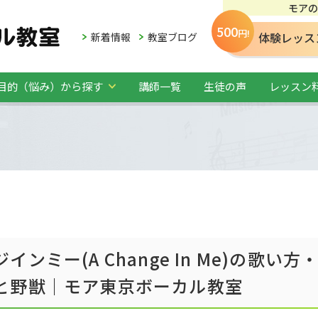
モアの
500
円!
体験レッス
新着情報
教室ブログ
目的（悩み）から探す
講師一覧
生徒の声
レッスン
ミー(A Change In Me)の歌い方
と野獣｜モア東京ボーカル教室