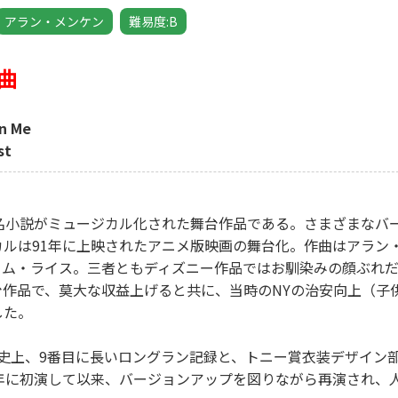
アラン・メンケン
難易度:B
曲
 Me
st
名小説がミュージカル化された舞台作品である。さまざまなバ
ルは91年に上映されたアニメ版映画の舞台化。作曲はアラン
ィム・ライス。三者ともディズニー作品ではお馴染みの顔ぶれ
作品で、莫大な収益上げると共に、当時のNYの治安向上（子
した。
ェイ史上、9番目に長いロングラン記録と、トニー賞衣装デザイン
5年に初演して以来、バージョンアップを図りながら再演され、