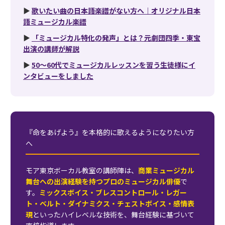
▶
歌いたい曲の日本語楽譜がない方へ｜オリジナル日本
語ミュージカル楽譜
▶
「ミュージカル特化の発声」とは？元劇団四季・東宝
出演の講師が解説
▶
50〜60代でミュージカルレッスンを習う生徒様にイ
ンタビューをしました
『命をあげよう』を本格的に歌えるようになりたい方
へ
モア東京ボーカル教室の講師陣は、
商業ミュージカル
舞台への出演経験を持つプロのミュージカル俳優
で
す。
ミックスボイス・ブレスコントロール・レガー
ト・ベルト・ダイナミクス・チェストボイス・感情表
現
といったハイレベルな技術を、舞台経験に基づいて