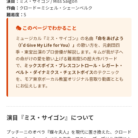
演目：
ミス・サイゴン / Miss Saigon
作曲：
クロード＝ミシェル・シェーンベルク
難易度：
S
🎭 このページでわかること
ミュージカル『ミス・サイゴン』の名曲
「命をあげよう
（I’d Give My Life for You）」
の歌い方を、元劇団四
季・東宝出演のプロ俳優が解説します。キムが我が子へ
の命がけの愛を歌い上げる難易度Sの超大作バラード
で、
ミックスボイス・ブレスコントロール・レガート・
ベルト・ダイナミクス・チェストボイス
のテクニック
を、モア東京ボーカル教室オリジナル音取り動画ととも
にお伝えします。
演目『ミス・サイゴン』について
プッチーニのオペラ『蝶々夫人』を現代に置き換えた、クロード