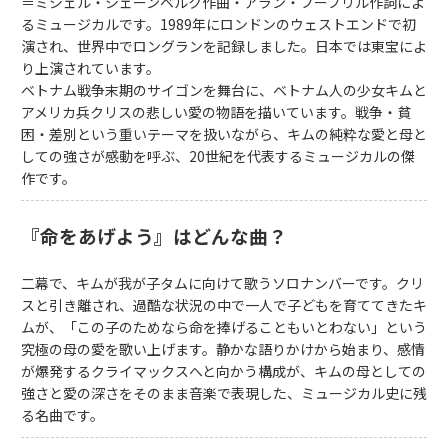
＝ミシェル・シェーンベルク作曲・アラン・ブーブリル作詞によ
るミュージカルです。1989年にロンドンのウェストエンドで初
演され、世界中でロングランを記録しました。日本では東宝によ
り上演されています。
ベトナム戦争末期のサイゴンを舞台に、ベトナム人の少女キムと
アメリカ兵クリスの悲しい愛の物語を描いています。戦争・貧
困・差別という重いテーマを扱いながら、キムの純粋な愛と母と
しての強さが感動を呼ぶ、20世紀を代表するミュージカルの傑
作です。
『命をあげよう』はどんな曲？
二幕で、キムが我が子タムに向けて歌うソロナンバーです。クリ
スと引き離され、過酷な状況の中で一人で子どもを育ててきたキ
ムが、「この子のためなら命を捧げることもいとわない」という
究極の母の愛を歌い上げます。静かな語りかけから始まり、感情
が爆発するクライマックスへと向かう構成が、キムの母としての
強さと愛の深さをそのまま音楽で表現した、ミュージカル史に残
る名曲です。