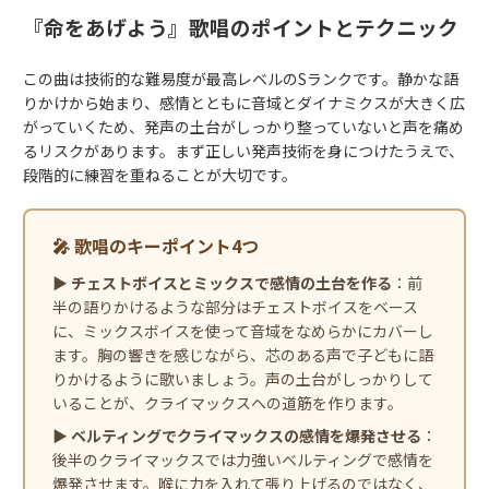
『命をあげよう』歌唱のポイントとテクニック
この曲は技術的な難易度が最高レベルのSランクです。静かな語
りかけから始まり、感情とともに音域とダイナミクスが大きく広
がっていくため、発声の土台がしっかり整っていないと声を痛め
るリスクがあります。まず正しい発声技術を身につけたうえで、
段階的に練習を重ねることが大切です。
🎤 歌唱のキーポイント4つ
▶
チェストボイスとミックスで感情の土台を作る
：前
半の語りかけるような部分はチェストボイスをベース
に、ミックスボイスを使って音域をなめらかにカバーし
ます。胸の響きを感じながら、芯のある声で子どもに語
りかけるように歌いましょう。声の土台がしっかりして
いることが、クライマックスへの道筋を作ります。
▶
ベルティングでクライマックスの感情を爆発させる
：
後半のクライマックスでは力強いベルティングで感情を
爆発させます。喉に力を入れて張り上げるのではなく、