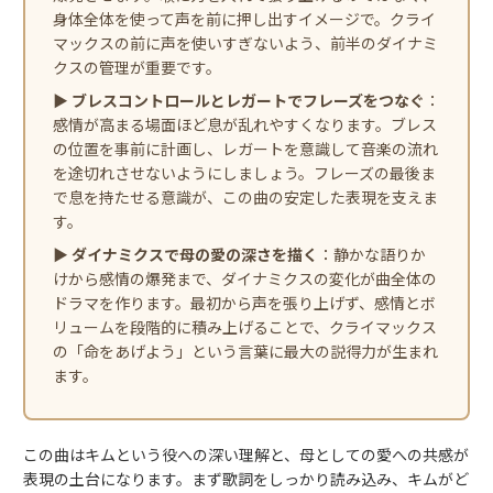
身体全体を使って声を前に押し出すイメージで。クライ
マックスの前に声を使いすぎないよう、前半のダイナミ
クスの管理が重要です。
▶
ブレスコントロールとレガートでフレーズをつなぐ
：
感情が高まる場面ほど息が乱れやすくなります。ブレス
の位置を事前に計画し、レガートを意識して音楽の流れ
を途切れさせないようにしましょう。フレーズの最後ま
で息を持たせる意識が、この曲の安定した表現を支えま
す。
▶
ダイナミクスで母の愛の深さを描く
：静かな語りか
けから感情の爆発まで、ダイナミクスの変化が曲全体の
ドラマを作ります。最初から声を張り上げず、感情とボ
リュームを段階的に積み上げることで、クライマックス
の「命をあげよう」という言葉に最大の説得力が生まれ
ます。
この曲はキムという役への深い理解と、母としての愛への共感が
表現の土台になります。まず歌詞をしっかり読み込み、キムがど