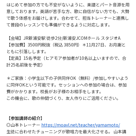
はじめて参加の方でも不安がないように、楽譜とパート音源を用
意しております。英語が苦手な方、歌に自信がない方でも、大勢
で歌う体感をお届けします。合わせて、担当トレーナーと連携し
て普段のレッスンでも準備ができるように対応します。
【会場】JR新浦安駅 徒歩2分/新浦安JCOMホール スタジオA
【参加費】3500円税抜（税込 3850円）＊11月27日、お月謝と
ともに引落しします。
【定員】15名予定（ヒアモア参加者が10名以上いますので、合
計25名前後を予定）
＊ご家族：小学生以下の子供同伴OK（無料）/参加しやすいよう
に同伴OKという可能です。セッションへの参加の場合は、参加
費がかかります。校長がお子様のお相手をします。
この機会に、歌の仲間づくり、友人作りにご活用ください。
【参加講師の紹介】
◎山本トレーナー
https://moavl.net/teacher/yamamoto/
生徒に合わせたチューニングが歌唱力を最大化させる。 山本講