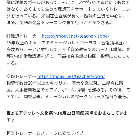
師に理想のゴールがあって、そこに、必ず行かせるというもので
はなく、あくまでも生徒の理想形をサポートしていくトレーニン
グを行っている。 米国在住経験が長く、趣味の生徒を中心に、
洋楽、英語の発音トレーニングまで行うことができる。
◎磯辺トレーナー
https://moavl.net/teacher/isobe/
15年以上のキャリアでミュージカル・コーラス・合唱指導歴が
多数あり。モアと並行して、大手音楽教室でのボーカル講師、高
等学校非常勤講師を経て、同高校合唱部の指揮、指導にあたって
いる。
◎郡トレーナー
https://moavl.net/teacher/koori/
指導年数は20年以上のキャリア。 音大卒業以降、二期会に所
属。大手音楽教室でピアノ、ボーカル講師を務める。その後、モ
アでは、開校以来、ミュージカルのワークショップ担当も兼任。
■2:モアチャレ～文化祭～10月22日開催 来場をおまちしていま
す♪
担当トレーナーとステージに立つライブ