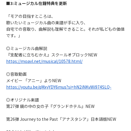
■3:ミュージカル在籍特典を更新
「モアの目指すところは、
歌いたいミュージカル曲の楽譜が手に入り、
自宅での音取り、曲解説も理解できること。それが私どもの価値
です。」
◎ミュージカル曲解説
『支配者に立ちむかえ』スクールオブロックNEW
https://moavl.net/musical/10578.html/
◎音取動画
メイビー 「アニー」よりNEW
https://youtu.be/qMxyYDY6mus?si=hN2iNKvWi974SLQ-
◎オリジナル楽譜
第27弾 鏡の中の女の子『グランドホテル』NEW
第26弾 Journey to the Past「アナスタシア」日本語版NEW