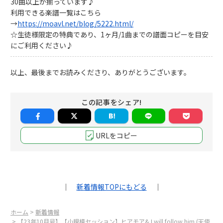
30曲以上が揃っています♪
利用できる楽譜一覧はこちら
→
https://moavl.net/blog/5222.html/
☆生徒様限定の特典であり、1ヶ月/1曲までの譜面コピーを目安
にご利用ください♪
以上、最後までお読みくださり、ありがとうございます。
この記事をシェア!
URLをコピー
｜
新着情報TOPにもどる
｜
ホーム
>
新着情報
> 【23年10月号】【小規模セッション】ヒアモア& I will follow him (天使