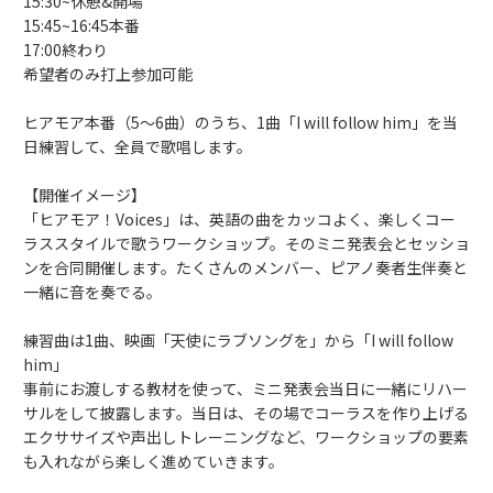
15:30~休憩&開場
15:45~16:45本番
17:00終わり
希望者のみ打上参加可能
ヒアモア本番（5～6曲）のうち、1曲「I will follow him」を当
日練習して、全員で歌唱します。
【開催イメージ】
「ヒアモア！Voices」は、英語の曲をカッコよく、楽しくコー
ラススタイルで歌うワークショップ。そのミニ発表会とセッショ
ンを合同開催します。たくさんのメンバー、ピアノ奏者生伴奏と
一緒に音を奏でる。
練習曲は1曲、映画「天使にラブソングを」から「I will follow
him」
事前にお渡しする教材を使って、ミニ発表会当日に一緒にリハー
サルをして披露します。当日は、その場でコーラスを作り上げる
エクササイズや声出しトレーニングなど、ワークショップの要素
も入れながら楽しく進めていきます。