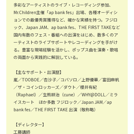
多彩なアーティストのライブ・レコーディング参加、
Mr.Children主催「ap bank fes」出場、各種オーディシ
ョンでの最優秀賞獲得など、確かな実績を持つ。フジロ
ック、Japan JAM、ap bank fes、THE FIRST TAKEなど
国内有数のフェス・番組への出演をはじめ、数多くのア
ーティストのライブサポートやレコーディングを手がけ
る。豊富な現場経験を活かし、ポップス曲を演奏・歌唱
の両面から実践的に解説している。
【主なサポート・出演歴】
嵐／TOOBOE／杏沙子／コバソロ／上野優華／富田麻帆
／ザ・コインロッカーズ／ダウト／櫻井有紀
（Raphael）／生熊耕治（cune）／WHY@DOLL／ミラ
イスカート ほか多数 フジロック／Japan JAM／ap
bank fes／THE FIRST TAKE 出演（敬称略）
【ディレクター】
工藤講師