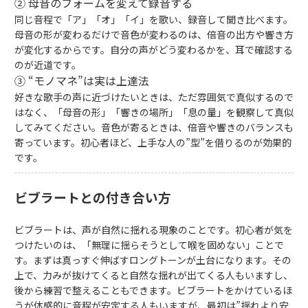
② 母音のフォームを変えて録音する
同じ音程で「ア」「オ」「イ」を歌い、録音して聞き比べます。
母音の形が変わるだけで音色が変わるのは、倍音の出方や響き方
が変化するからです。自分の声がどう変わるかを、耳で確認する
のが近道です。
③ “モノマネ”は実は上達法
好きな歌手の声に近づけたいときは、ただ雰囲気で真似するので
はなく、「母音の形」「響きの場所」「息の量」を観察して真似
してみてください。音色が寄るときは、倍音や響きのバランスも
寄っています。初心者ほど、上手な人の”型”を借りるのが効果的
です。
ビブラートとの付き合い方
ビブラートは、声が自然に揺れる現象のことです。初心者が気を
つけたいのは、「無理に揺らそうとして喉を固めない」ことで
す。まずは真っすぐ伸ばすロングトーンが土台になります。その
上で、力みが抜けてくると自然な揺れが出てくる人もいますし、
後から練習で整えることもできます。ビブラートをかけているほ
うが体感的に音程が安定する人もいますが、最初は”揺れより安