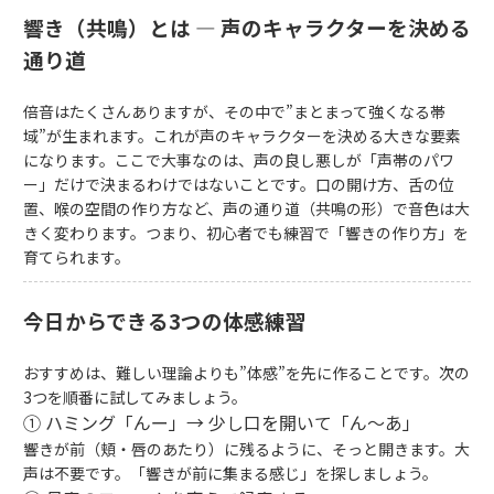
響き（共鳴）とは ― 声のキャラクターを決める
通り道
倍音はたくさんありますが、その中で”まとまって強くなる帯
域”が生まれます。これが声のキャラクターを決める大きな要素
になります。ここで大事なのは、声の良し悪しが「声帯のパワ
ー」だけで決まるわけではないことです。口の開け方、舌の位
置、喉の空間の作り方など、声の通り道（共鳴の形）で音色は大
きく変わります。つまり、初心者でも練習で「響きの作り方」を
育てられます。
今日からできる3つの体感練習
おすすめは、難しい理論よりも”体感”を先に作ることです。次の
3つを順番に試してみましょう。
① ハミング「んー」→ 少し口を開いて「ん〜あ」
響きが前（頬・唇のあたり）に残るように、そっと開きます。大
声は不要です。「響きが前に集まる感じ」を探しましょう。