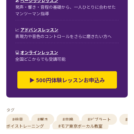
🎤
ベーシックレッスン
発声・響き・音程の基礎から、一人ひとりに合わせた
マンツーマン指導
📈
アドバンスレッスン
表現力や音色のコントロールをさらに磨きたい方へ
💻
オンラインレッスン
全国どこからでも受講可能
▶ 500円体験レッスンお申込み
タグ
#倍音
#響き
#共鳴
#ビブラート
#
ボイストレーニング
#モア東京ボーカル教室