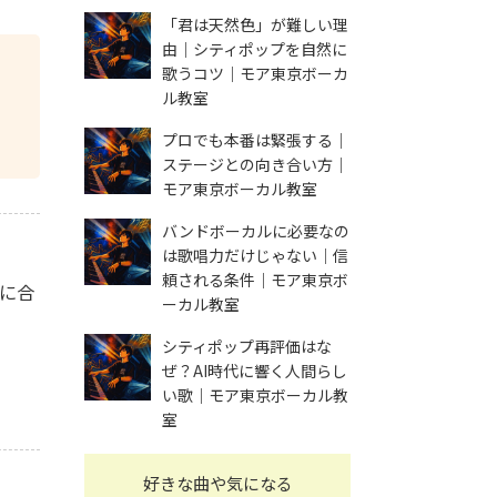
「君は天然色」が難しい理
由｜シティポップを自然に
歌うコツ｜モア東京ボーカ
ル教室
ル
プロでも本番は緊張する｜
ステージとの向き合い方｜
モア東京ボーカル教室
バンドボーカルに必要なの
は歌唱力だけじゃない｜信
頼される条件｜モア東京ボ
に合
ーカル教室
シティポップ再評価はな
ぜ？AI時代に響く人間らし
い歌｜モア東京ボーカル教
室
好きな曲や気になる