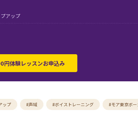
ップアップ
500円体験レッスンお申込み
アップ
#声域
#ボイストレーニング
#モア東京ボー