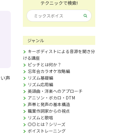
テクニックで検索!
ジャンル
キーボディストによる音源を聞き分
ける講座
ピッチとは何か？
忘年会カラオケ攻略編
ない声
リズム基礎編
リズム応用編
英語曲・洋楽へのアプローチ
アニソン・ボカロ・DTM
声帯と発声の基本構造
職業作詞家からの視点
リズムと歌唱
◎◎とは？シリーズ
ボイストレーニング