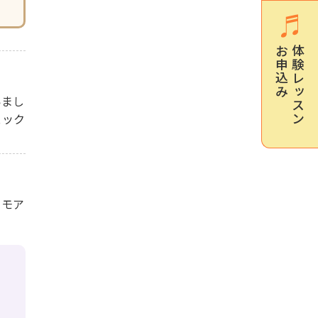
お申込み
体験レッスン
いまし
ェック
。モア