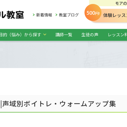
モアの
500
円!
体験レッス
新着情報
教室ブログ
目的（悩み）から探す
講師一覧
生徒の声
レッスン
覧|声域別ボイトレ・ウォームアップ集