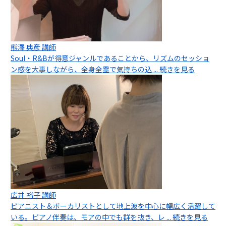
熊澤 典彦 講師
Soul・R&Bが得意ジャンルであることから、リズムのセッショ
ン感を大事しながら、全身全霊で気持ちの込
... 続きを見る
広井 裕子 講師
ピアニスト＆ボーカリストとして地上波を中心に幅広く活躍して
いる。ピアノ伴奏は、モアの中でも群を抜き、レ
... 続きを見る