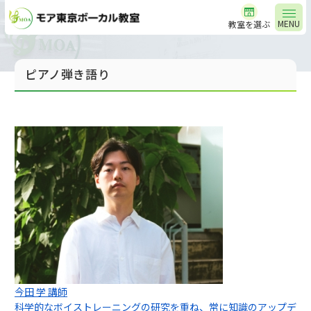
MENU
教室を選ぶ
ピアノ弾き語り
今田 学 講師
科学的なボイストレーニングの研究を重ね、常に知識のアップデ